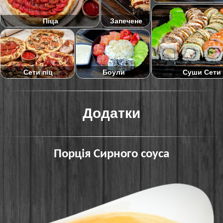
Піца
Запечене
Суши Сети
Сети піц
Боули
Додатки
Порція Сирного соуса