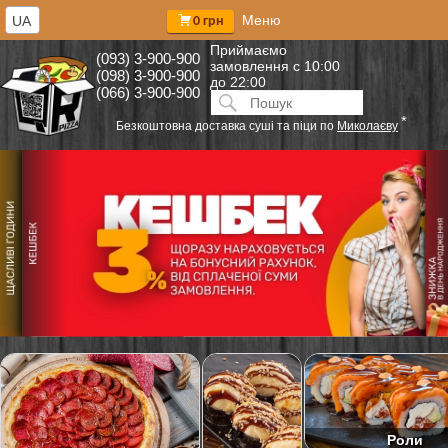
Меню
UA
0 грн
Приймаємо
(093) 3-900-900
замовлення
с 10:00
(098) 3-900-900
до 22:00
(066) 3-900-900
Искать:
ПОИСК
*
Безкоштовна доставка суші та піци по
Миколаєву
Роли