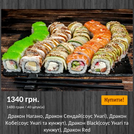
1340 грн.
Купити!
1480 грам / 40 штук(и)
Дракон Нагано, Дракон Сендай(соус Унагі), Дракон
Кобе(соус Унагі та кунжут), Дракон Black(соус Унагі та
кунжут), Дракон Red