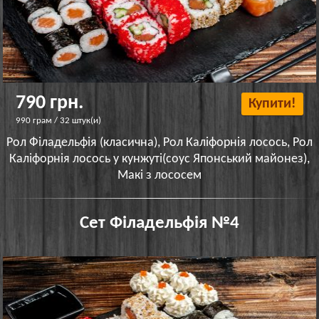
790 грн.
Купити!
990 грам / 32 штук(и)
Рол Філадельфія (класична), Рол Каліфорнія лосось, Рол
Каліфорнія лосось у кунжуті(соус Японський майонез),
Макі з лососем
Сет Філадельфія №4