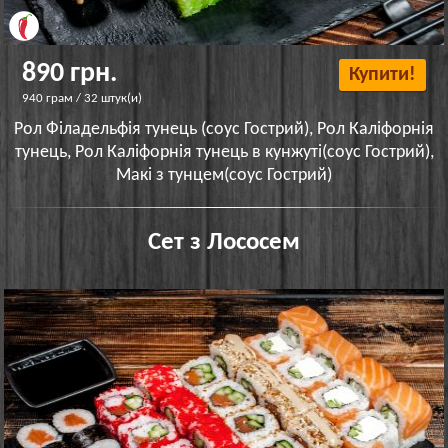
890 грн.
Купити!
940 грам / 32 штук(и)
Рол Філадельфія тунець (соус Гострий), Рол Каліфорнія
тунець, Рол Каліфорнія тунець в кунжуті(соус Гострий),
Макі з тунцем(соус Гострий)
Сет з Лососем