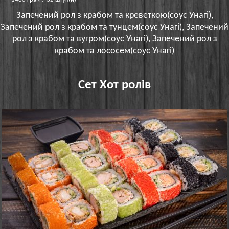
Запечений рол з крабом та креветкою(соус Унагі),
Запечений рол з крабом та тунцем(соус Унагі), Запечений
рол з крабом та вугром(соус Унагі), Запечений рол з
крабом та лососем(соус Унагі)
Сет Хот ролів