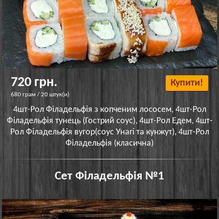
720 грн.
Купити!
680 грам / 20 штук(и)
4шт-Рол Філадельфія з копченим лососем, 4шт-Рол
Філадельфія тунець (Гострий соус), 4шт-Рол Едем, 4шт-
Рол Філадельфія вугор(соус Унагі та кунжут), 4шт-Рол
Філадельфія (класична)
Сет Філадельфія №1