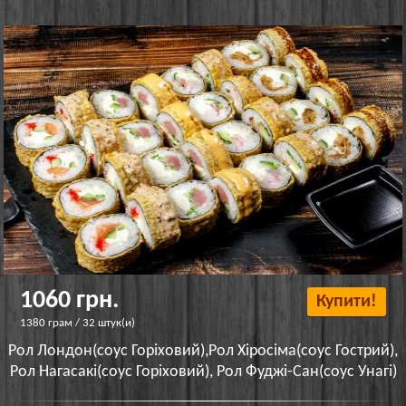
1060 грн.
Купити!
1380 грам / 32 штук(и)
Рол Лондон(соус Горіховий),Рол Хіросіма(соус Гострий),
Рол Нагасакі(соус Горіховий), Рол Фуджі-Сан(соус Унагі)