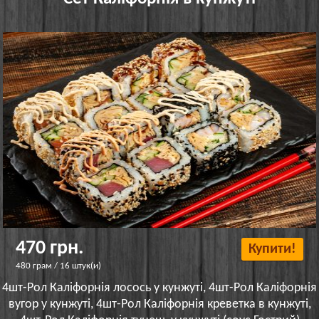
470 грн.
Купити!
480 грам / 16 штук(и)
4шт-Рол Каліфорнія лосось у кунжуті, 4шт-Рол Каліфорнія
вугор у кунжуті, 4шт-Рол Каліфорнія креветка в кунжуті,