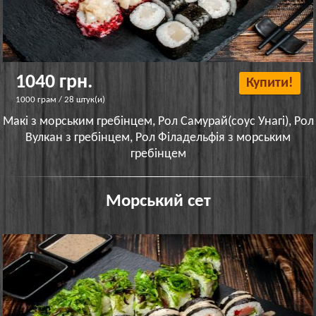
1040 грн.
Купити!
1000 грам / 28 штук(и)
Макі з морським гребінцем, Рол Самурай(соус Унагі), Рол
Вулкан з гребінцем, Рол Філадельфія з морським
гребінцем
Морський сет