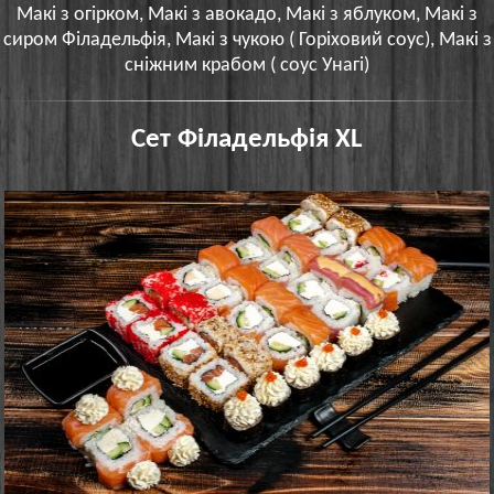
Макі з огірком, Макі з авокадо, Макі з яблуком, Макі з
сиром Філадельфія, Макі з чукою ( Горіховий соус), Макі з
сніжним крабом ( соус Унагі)
Сет Філадельфія XL