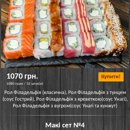
1070 грн.
Купити!
1080 грам / 32 штук(и)
Рол Філадельфія (класична), Рол Філадельфія з тунцем
(соус Гострий), Рол Філадельфія з креветкою(соус Унагі),
Рол Філадельфія з вугром(соус Унагі та кунжут)
Макі сет №4