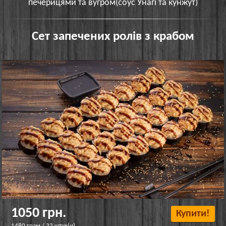
печерицями та вугром(соус Унагі та кунжут)
Сет запечених ролів з крабом
1050 грн.
Купити!
1480 грам / 32 штук(и)