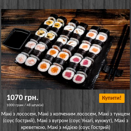
1070 грн.
Купити!
1000 грам / 48 штук(и)
Макі з лососем, Макі з копченим лососем, Макі з тунцем
(соус Гострий), Макі з вугром (соус Унагі, кунжут), Макі з
креветкою, Макі з мідією (соус Гострий)