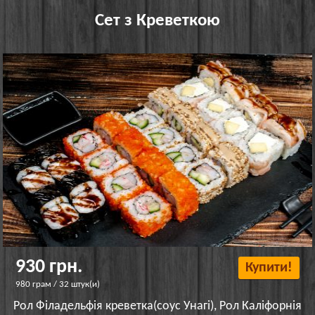
Сет з Креветкою
930 грн.
Купити!
980 грам / 32 штук(и)
Рол Філадельфія креветка(соус Унагі), Рол Каліфорнія