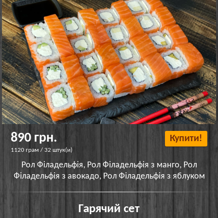
890 грн.
Купити!
1120 грам / 32 штук(и)
Рол Філадельфія, Рол Філадельфія з манго, Рол
Філадельфія з авокадо, Рол Філадельфія з яблуком
Гарячий сет