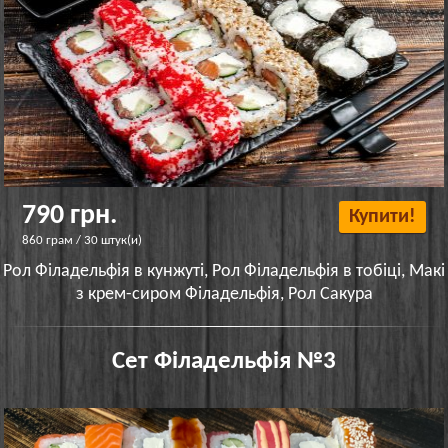
790 грн.
Купити!
860 грам / 30 штук(и)
Рол Філадельфія в кунжуті, Рол Філадельфія в тобіці, Макі
з крем-сиром Філадельфія, Рол Сакура
Сет Філадельфія №3