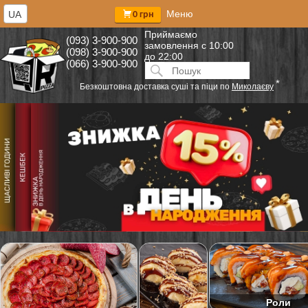
Меню
UA
0 грн
Приймаємо
(093) 3-900-900
замовлення
с 10:00
(098) 3-900-900
до 22:00
(066) 3-900-900
Искать:
ПОИСК
*
Безкоштовна доставка суші та піци по
Миколаєву
Роли