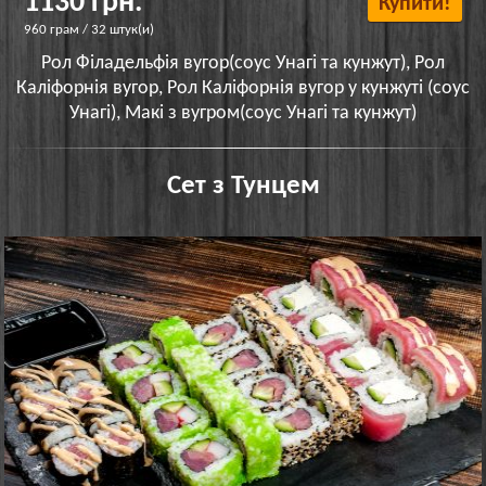
1130 грн.
Купити!
960 грам / 32 штук(и)
Рол Філадельфія вугор(соус Унагі та кунжут), Рол
Каліфорнія вугор, Рол Каліфорнія вугор у кунжуті (соус
Унагі), Макі з вугром(соус Унагі та кунжут)
Сет з Тунцем