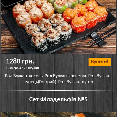
1280 грн.
Купити!
1240 грам / 24 штук(и)
Рол Вулкан-лосось, Рол Вулкан-креветка, Рол Вулкан-
тунець(Гострий), Рол Вулкан-вугор
Сет Філадельфія №5