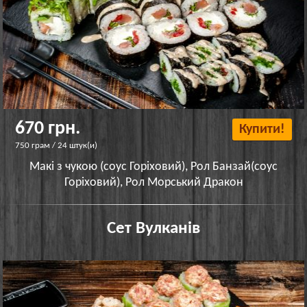
670 грн.
Купити!
750 грам / 24 штук(и)
Макі з чукою (соус Горіховий), Рол Банзай(соус
Горіховий), Рол Морський Дракон
Сет Вулканів