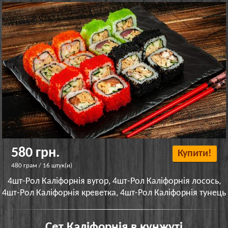
580 грн.
Купити!
480 грам / 16 штук(и)
4шт-Рол Каліфорнія вугор, 4шт-Рол Каліфорнія лосось,
4шт-Рол Каліфорнія креветка, 4шт-Рол Каліфорнія тунець
Сет Каліфорнія в кунжуті