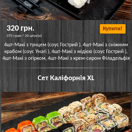
320 грн.
Купити!
375 грам / 20 штук(и)
4шт-Макі з тунцем (соус Гострий ), 4шт-Макі з сніжним
крабом (соус Унагі ), 4шт-Макі з мідією (соус Гострий ),
4шт-Макі з огірком, 4шт-Макі з крем-сиром Філадельфія
Сет Каліфорнія XL