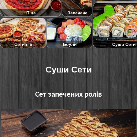
Піца
Запечене
Суши Сети
Сети піц
Боули
Суши Сети
Сет запечених ролів