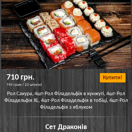
710 грн.
Купити!
745 грам / 22 штук(и)
Рол Сакура, 4шт-Рол Філадельфія в кунжуті, 4шт-Рол
Філадельфія XL, 4шт-Рол Філадельфія в тобіці, 4шт-Рол
Філадельфія з яблуком
Сет Драконів