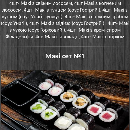
4шт- Макі з свіжим лососем, 4шт Макі з копченим
лососем, 4шт- Макі з тунцем (соус Гострий ), 4шт- Макі з
вугром (соус Унагі, кунжут ), 4шт- Макі з сніжним крабом
(соус Унагі ), 4шт- Макі з мідією (соус Гострий ) , 4шт- Макі
з чукою (соус Горіховий ), 4шт- Макі з крем-сиром
Філадельфія, 4ш- Макі с авокадо, 4шт- Макі з огірком
Макі сет №1