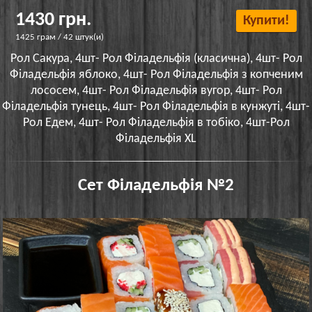
1430 грн.
Купити!
1425 грам / 42 штук(и)
Рол Сакура, 4шт- Рол Філадельфія (класична), 4шт- Рол
Філадельфія яблоко, 4шт- Рол Філадельфія з копченим
лососем, 4шт- Рол Філадельфія вугор, 4шт- Рол
Філадельфія тунець, 4шт- Рол Філадельфія в кунжуті, 4шт-
Рол Едем, 4шт- Рол Філадельфія в тобіко, 4шт-Рол
Філадельфія XL
Сет Філадельфія №2