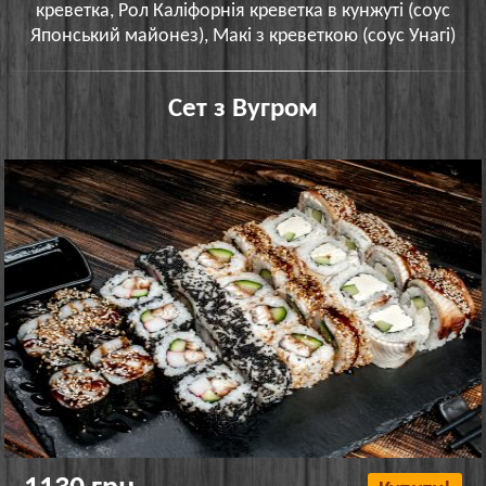
креветка, Рол Каліфорнія креветка в кунжуті (соус
Японський майонез), Макі з креветкою (соус Унагі)
Сет з Вугром