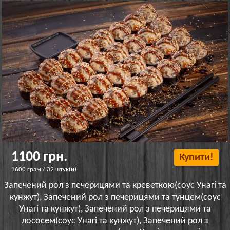
1100 грн.
Купити!
1600 грам / 32 штук(и)
Запечений рол з печерицями та креветкою(соус Унагі та
кунжут), Запечений рол з печерицями та тунцем(соус
Унагі та кунжут), Запечений рол з печерицями та
лососем(соус Унагі та кунжут), Запечений рол з