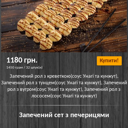
1180 грн.
Купити!
1450 грам / 32 штук(и)
Запечений рол з креветкою(соус Унагі та кунжут),
Запечений рол з тунцем(соус Унагі та кунжут), Запечений
рол з вугром(соус Унагі та кунжут), Запечений рол з
лососем(соус Унагі та кунжут)
Запечений сет з печерицями