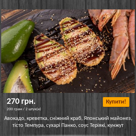
270 грн.
Купити!
200 грам / 2 штук(и)
Авокадо, креветка, сніжний краб, Японський майонез,
тісто Темпура, сухарі Панко, соус Теріякі, кунжут