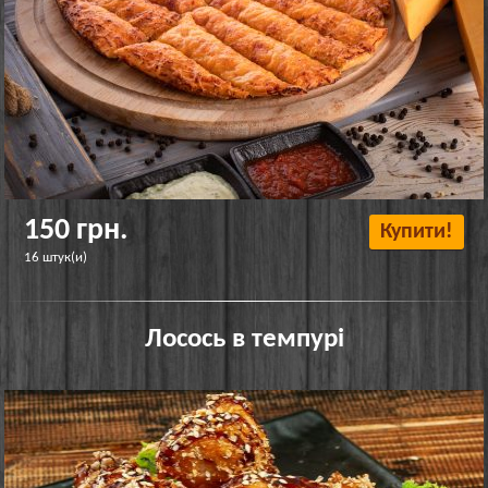
150 грн.
Купити!
16 штук(и)
Лосось в темпурі