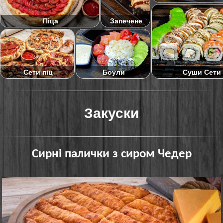
Піца
Запечене
Суши Сети
Сети піц
Боули
Закуски
Сирні палички з сиром Чедер