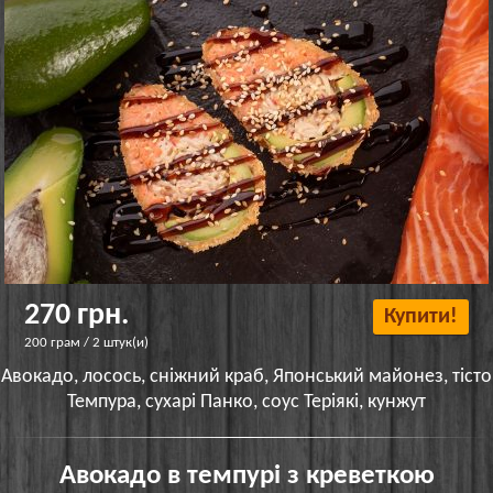
270 грн.
Купити!
200 грам / 2 штук(и)
Авокадо, лосось, сніжний краб, Японський майонез, тісто
Темпура, сухарі Панко, соус Теріякі, кунжут
Авокадо в темпурі з креветкою