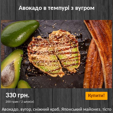
Авокадо в темпурі з вугром
330 грн.
Купити!
200 грам / 2 штук(и)
Авокадо, вугор, сніжний краб, Японський майонез, тісто