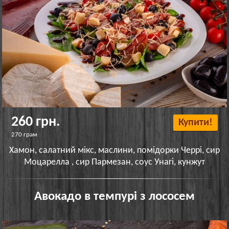
260 грн.
Купити!
270 грам
Хамон, салатний мікс, маслини, помідорки Черрі, сир
Моцарелла , сир Пармезан, соус Унагі, кунжут
Авокадо в темпурі з лососем