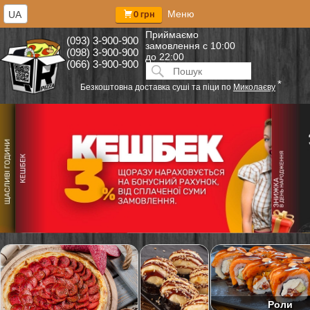
Меню
UA
0 грн
Приймаємо
(093) 3-900-900
замовлення
с 10:00
(098) 3-900-900
до 22:00
(066) 3-900-900
Искать:
ПОИСК
*
Безкоштовна доставка суші та піци по
Миколаєву
Роли